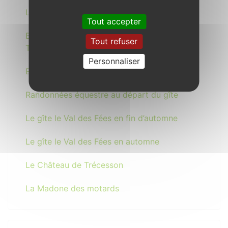
Location de vélos à assistance électrique
Tout accepter
Balades féeriques avec les Offices de
Tout refuser
Tourisme de Brocéliande
Personnaliser
Bilan 2015 - Perspective 2016
Randonnées équestre au départ du gîte
Le gîte le Val des Fées en fin d’automne
Le gîte le Val des Fées en automne
Le Château de Trécesson
La Madone des motards