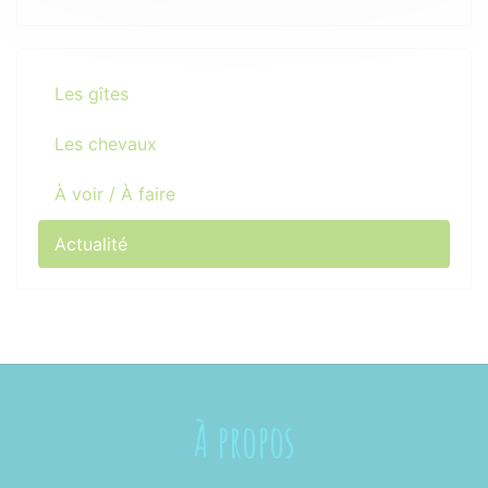
Les gîtes
Les chevaux
À voir / À faire
Actualité
À propos