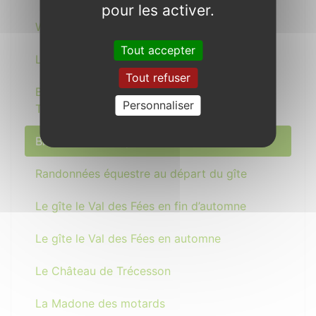
pour les activer.
Week-end équestre au gîte Le Val des Fées
Tout accepter
Location de vélos à assistance électrique
Tout refuser
Balades féeriques avec les Offices de
Personnaliser
Tourisme de Brocéliande
Bilan 2015 - Perspective 2016
Randonnées équestre au départ du gîte
Le gîte le Val des Fées en fin d’automne
Le gîte le Val des Fées en automne
Le Château de Trécesson
La Madone des motards