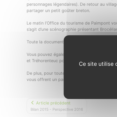
personnages légendaires). De retour au village
partager un petit goûter breton.
Le matin l’Office du tourisme de Paimpont vou
s’agit d’une scénographie présentant Brocélia
Toute la documentation de ces activités sera 
Vous pouvez également vous rendre sur les s
et Tréhorenteuc pour découvrir toutes les acti
Ce site utilis
De plus, pour toute réservation durant la péri
vous offrent un panier « Chandeleur » constit
Article précédent
Bilan 2015 - Perspective 2016