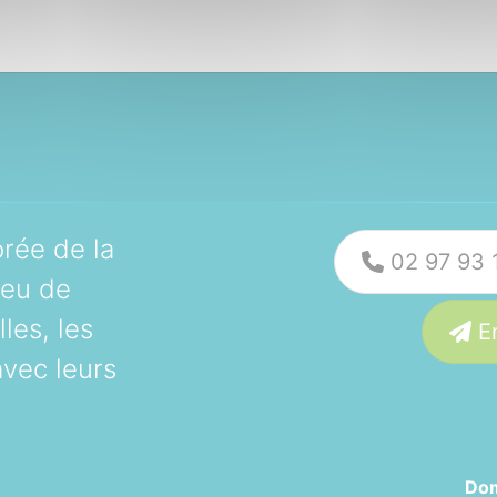
orée de la
02 97 93 
ieu de
les, les
En
avec leurs
Dom