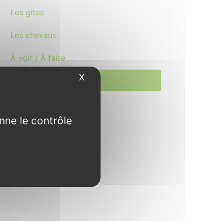
Les gîtes
Les chevaux
À voir / À faire
X
Masquer le bandeau des cookies
Actualité
nne le contrôle