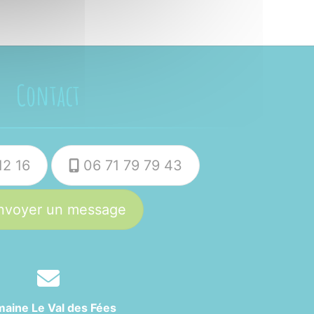
Contact
12 16
06 71 79 79 43
voyer un message
aine Le Val des Fées