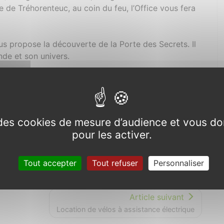
 de Tréhorenteuc, au coin du feu, l’Office vous fera
s propose la découverte de la Porte des Secrets. Il
nde et son univers.
disponible au gîte « Le Val des Fées ».
ites des Offices du Tourisme de Paimpont , Ploërmel
vités à votre disposition.
e des cookies de mesure d’audience et vous do
pour les activer.
ode du 1er Février au 31 Mars, le Gîte Le val des Fées
ué de crêpes et de 2 bouteilles de cidre breton.
Tout accepter
Tout refuser
Personnaliser
Article suivant
Location de vélos à assistance électrique