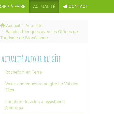
OIR / À FAIRE
ACTUALITÉ
CONTACT
Accueil
Actualité
Balades féeriques avec les Offices de
Tourisme de Brocéliande
Actualité autour du gîte
Rochefort en Terre
Week-end équestre au gîte Le Val des
Fées
Location de vélos à assistance
électrique