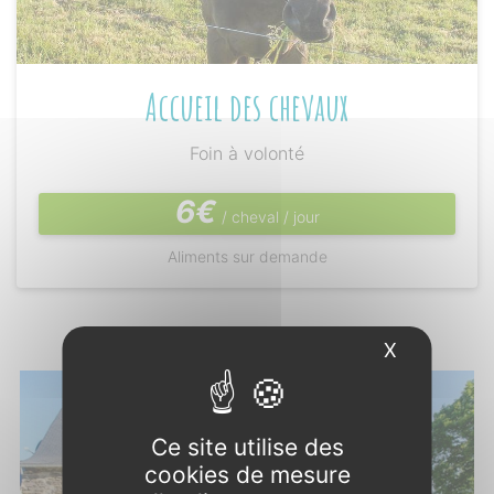
Accueil des chevaux
Foin à volonté
6€
/ cheval / jour
Aliments sur demande
X
Masquer l
Photos
Ce site utilise des
cookies de mesure