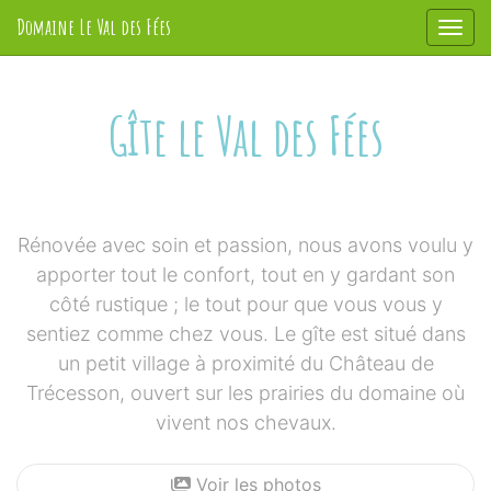
Panneau de gestion des cookies
Domaine Le Val des Fées
Affic
aller au contenu
Gîte le Val des Fées
Rénovée avec soin et passion, nous avons voulu y
apporter tout le confort, tout en y gardant son
côté rustique ; le tout pour que vous vous y
sentiez comme chez vous. Le gîte est situé dans
un petit village à proximité du Château de
Trécesson, ouvert sur les prairies du domaine où
vivent nos chevaux.
Voir les photos